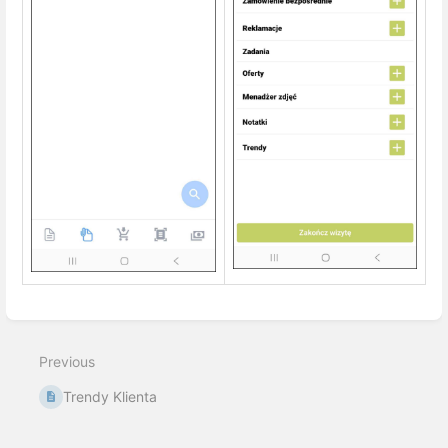
Enter
section
select
Previous
mode
Trendy Klienta