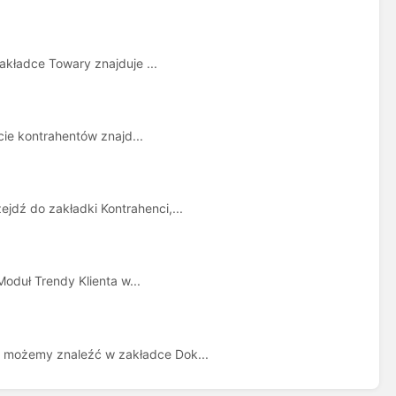
kładce Towary znajduje ...
cie kontrahentów znajd...
dź do zakładki Kontrahenci,...
oduł Trendy Klienta w...
 możemy znaleźć w zakładce Dok...