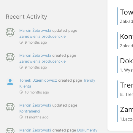
Tow
Recent Activity
Zakład
Marcin Żebrowski
updated page
Kon
Zamówienia producenckie
9 months ago
Zakład
Marcin Żebrowski
created page
Dok
Zamówienia producenckie
9 months ago
1. Wys
Tomek Dziemidowicz
created page
Trendy
Tre
Klienta
10 months ago
📊 Tre
Marcin Żebrowski
updated page
Zam
Kontrahenci
11 months ago
1.Łącz
Marcin Żebrowski
created page
Dokumenty