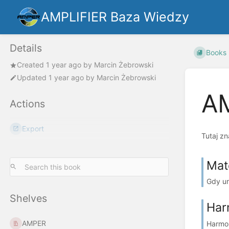
AMPLIFIER Baza Wiedzy
Details
Books
Created
1 year ago
by
Marcin Żebrowski
Updated
1 year ago
by
Marcin Żebrowski
A
Actions
Export
Tutaj zn
Mat
Gdy ur
Shelves
Har
AMPER
Harmon