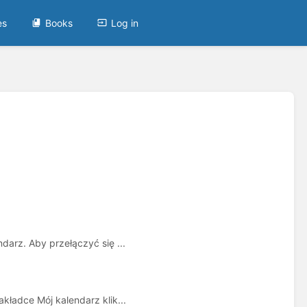
es
Books
Log in
arz. Aby przełączyć się ...
ładce Mój kalendarz klik...