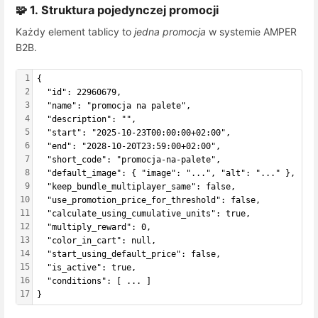
🧩 1. Struktura pojedynczej promocji
Każdy element tablicy to
jedna promocja
w systemie AMPER
B2B.
1
{
2
  "id": 22960679,
3
  "name": "promocja na palete",
4
  "description": "",
5
  "start": "2025-10-23T00:00:00+02:00",
6
  "end": "2028-10-20T23:59:00+02:00",
7
  "short_code": "promocja-na-palete",
8
  "default_image": { "image": "...", "alt": "..." },
9
  "keep_bundle_multiplayer_same": false,
10
  "use_promotion_price_for_threshold": false,
11
  "calculate_using_cumulative_units": true,
12
  "multiply_reward": 0,
13
  "color_in_cart": null,
14
  "start_using_default_price": false,
15
  "is_active": true,
16
  "conditions": [ ... ]
17
}