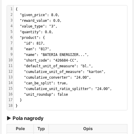
1
{
2
  "given_price": 8.0,
3
  "reward_value": 0.0,
4
  "value_type": "3",
5
  "quantity": 0.0,
6
  "product": {
7
    "id": 817,
8
    "ean": "817",
9
    "name": "BATERIA ENERGIZER...",
10
    "short_code": "426684-CC",
11
    "default_unit_of_measure": "bl.",
12
    "cumulative_unit_of_measure": "karton",
13
    "cumulative_converter": "24.00",
14
    "can_be_split": true,
15
    "cumulative_unit_ratio_splitter": "24.00",
16
    "unit_roundup": false
17
  }
18
}
▶ Pola nagrody
Pole
Typ
Opis