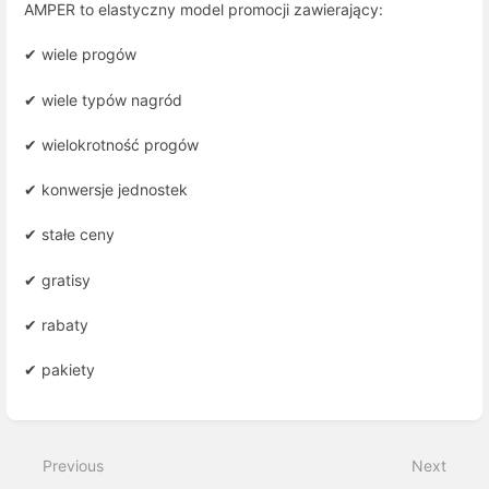
AMPER to elastyczny model promocji zawierający:
✔ wiele progów
✔ wiele typów nagród
✔ wielokrotność progów
✔ konwersje jednostek
✔ stałe ceny
✔ gratisy
✔ rabaty
✔ pakiety
Enter
section
select
Previous
Next
mode