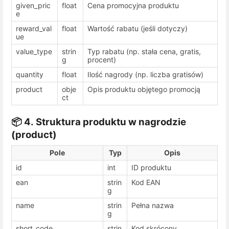
given_pric
float
Cena promocyjna produktu
e
reward_val
float
Wartość rabatu (jeśli dotyczy)
ue
value_type
strin
Typ rabatu (np. stała cena, gratis,
g
procent)
quantity
float
Ilość nagrody (np. liczba gratisów)
product
obje
Opis produktu objętego promocją
ct
📦 4. Struktura produktu w nagrodzie
(
product
)
Pole
Typ
Opis
id
int
ID produktu
ean
strin
Kod EAN
g
name
strin
Pełna nazwa
g
short_code
strin
Kod skrócony