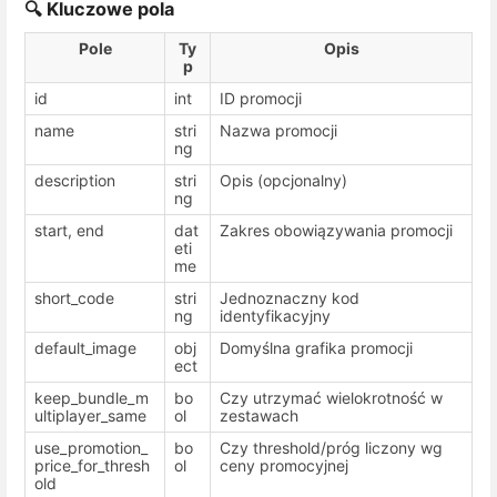
🔍 Kluczowe pola
Pole
Ty
Opis
p
id
int
ID promocji
name
stri
Nazwa promocji
ng
description
stri
Opis (opcjonalny)
ng
start
,
end
dat
Zakres obowiązywania promocji
eti
me
short_code
stri
Jednoznaczny kod
ng
identyfikacyjny
default_image
obj
Domyślna grafika promocji
ect
keep_bundle_m
bo
Czy utrzymać wielokrotność w
ultiplayer_same
ol
zestawach
use_promotion_
bo
Czy threshold/próg liczony wg
price_for_thresh
ol
ceny promocyjnej
old