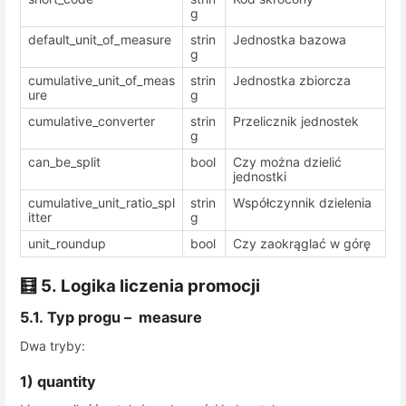
g
default_unit_of_measure
strin
Jednostka bazowa
g
cumulative_unit_of_meas
strin
Jednostka zbiorcza
ure
g
cumulative_converter
strin
Przelicznik jednostek
g
can_be_split
bool
Czy można dzielić
jednostki
cumulative_unit_ratio_spl
strin
Współczynnik dzielenia
itter
g
unit_roundup
bool
Czy zaokrąglać w górę
🧮 5. Logika liczenia promocji
5.1. Typ progu –
measure
Dwa tryby:
1) quantity