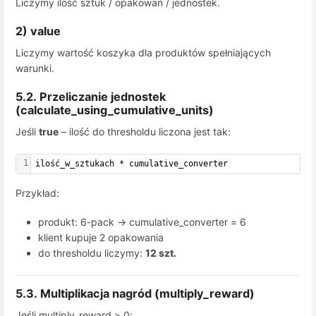
Liczymy ilość sztuk / opakowań / jednostek.
2) value
Liczymy wartość koszyka dla produktów spełniających
warunki.
5.2. Przeliczanie jednostek
(
calculate_using_cumulative_units
)
Jeśli
true
– ilość do thresholdu liczona jest tak:
1
ilość_w_sztukach * cumulative_converter
Przykład:
produkt: 6-pack →
cumulative_converter = 6
klient kupuje 2 opakowania
do thresholdu liczymy:
12 szt.
5.3. Multiplikacja nagród (
multiply_reward
)
Jeśli
multiply_reward > 0
: