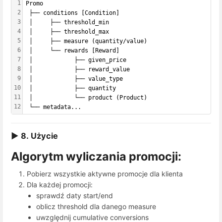
1
Promo
2
 ├── conditions [Condition]
3
 │     ├── threshold_min
4
 │     ├── threshold_max
5
 │     ├── measure (quantity/value)
6
 │     └── rewards [Reward]
7
 │            ├── given_price
8
 │            ├── reward_value
9
 │            ├── value_type
10
 │            ├── quantity
11
 │            └── product (Product)
12
 └── metadata...
▶ 8. Użycie
Algorytm wyliczania promocji:
Pobierz wszystkie aktywne promocje dla klienta
Dla każdej promocji:
sprawdź daty start/end
oblicz threshold dla danego measure
uwzględnij cumulative conversions