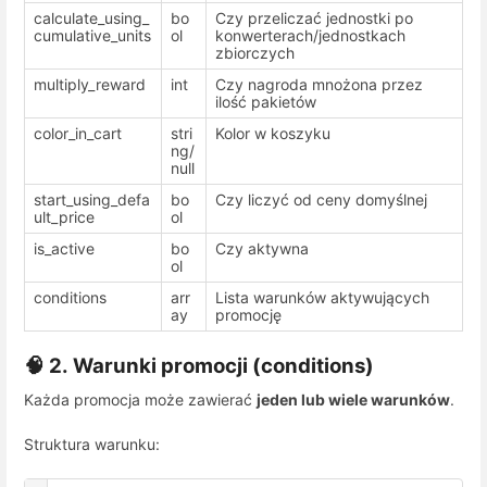
calculate_using_
bo
Czy przeliczać jednostki po
cumulative_units
ol
konwerterach/jednostkach
zbiorczych
multiply_reward
int
Czy nagroda mnożona przez
ilość pakietów
color_in_cart
stri
Kolor w koszyku
ng/
null
start_using_defa
bo
Czy liczyć od ceny domyślnej
ult_price
ol
is_active
bo
Czy aktywna
ol
conditions
arr
Lista warunków aktywujących
ay
promocję
🧠 2. Warunki promocji (
conditions
)
Każda promocja może zawierać
jeden lub wiele warunków
.
Struktura warunku: