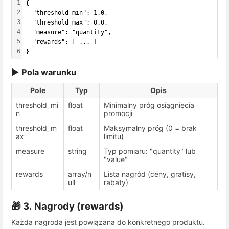
1
{
2
  "threshold_min": 1.0,
3
  "threshold_max": 0.0,
4
  "measure": "quantity",
5
  "rewards": [ ... ]
6
}
▶ Pola warunku
Pole
Typ
Opis
threshold_mi
float
Minimalny próg osiągnięcia
n
promocji
threshold_m
float
Maksymalny próg (0 = brak
ax
limitu)
measure
string
Typ pomiaru:
"quantity"
lub
"value"
rewards
array/n
Lista nagród (ceny, gratisy,
ull
rabaty)
🎁 3. Nagrody (
rewards
)
Każda nagroda jest powiązana do konkretnego produktu.