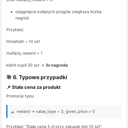
osiągnięcie kolejnych progów zwiększa liczbę
nagród
Przykład:
threshold = 10 szt
multiply_reward = 1
klient kupił 30 szt →
3x nagroda
🎯 6. Typowe przypadki
📌 Stała cena za produkt
Promocje typu:
reward →
value_type = 3
,
given_price > 0
Przykład: “Stała cena 5 zł przy zakupie min 10 szt”