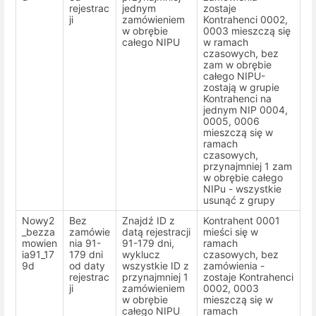
rejestrac
jednym
zostaje
ji
zamówieniem
Kontrahenci 0002,
w obrębie
0003 mieszczą się
całego NIPU
w ramach
czasowych, bez
zam w obrębie
całego NIPU-
zostają w grupie
Kontrahenci na
jednym NIP 0004,
0005, 0006
mieszczą się w
ramach
czasowych,
przynajmniej 1 zam
w obrębie całego
NIPu - wszystkie
usunąć z grupy
Nowy2
Bez
Znajdź ID z
Kontrahent 0001
_bezza
zamówie
datą rejestracji
mieści się w
mowien
nia 91-
91-179 dni,
ramach
ia91_17
179 dni
wyklucz
czasowych, bez
9d
od daty
wszystkie ID z
zamówienia -
rejestrac
przynajmniej 1
zostaje Kontrahenci
ji
zamówieniem
0002, 0003
w obrębie
mieszczą się w
całego NIPU
ramach