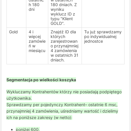
h 180
180 dniach. Z
dni
wyniku
wyklucz ID z
typu "Klient
GOLD".
Gold
4 i
Znajdź ID dla
Tu już sprawdzamy
więcej
których
po indywidualnej
zamówie
zarejestrowan
jednostce
ń w
o przynajmniej
miesiącu
4 zamówienia
w ostatnich 31
dniach.
Segmentacja po wielkości koszyka
Wykluczamy Kontrahentów którzy nie posiadają podpiętego
użytkownika.
Sprawdzamy per pojedynczy Kontrahent– ostatnie 6 msc,
przynajmniej 4 zamówienia, uśredniamy wartość i dzielimy
ich na poniższe zakresy (w netto):
poniżej 600,