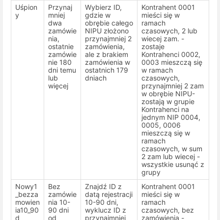
Uśpion
Przynaj
Wybierz ID,
Kontrahent 0001
y
mniej
gdzie w
mieści się w
dwa
obrębie całego
ramach
zamówie
NIPU złożono
czasowych, 2 lub
nia,
przynajmniej 2
wiecej zam. -
ostatnie
zamówienia,
zostaje
zamówie
ale z brakiem
Kontrahenci 0002,
nie 180
zamówienia w
0003 mieszczą się
dni temu
ostatnich 179
w ramach
lub
dniach
czasowych,
więcej
przynajmniej 2 zam
w obrębie NIPU-
zostają w grupie
Kontrahenci na
jednym NIP 0004,
0005, 0006
mieszczą się w
ramach
czasowych, w sum
2 zam lub wiecej -
wszystkie usunąć z
grupy
Nowy1
Bez
Znajdź ID z
Kontrahent 0001
_bezza
zamówie
datą rejestracji
mieści się w
mowien
nia 10-
10-90 dni,
ramach
ia10_90
90 dni
wyklucz ID z
czasowych, bez
d
od
przynajmniej
zamówienia -