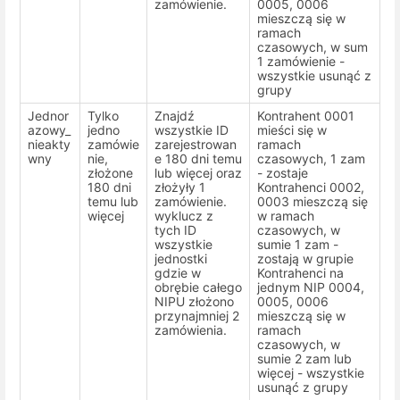
zamówienie.
0005, 0006
mieszczą się w
ramach
czasowych, w sum
1 zamówienie -
wszystkie usunąć z
grupy
Jednor
Tylko
Znajdź
Kontrahent 0001
azowy_
jedno
wszystkie ID
mieści się w
nieakty
zamówie
zarejestrowan
ramach
wny
nie,
e 180 dni temu
czasowych, 1 zam
złożone
lub więcej oraz
- zostaje
180 dni
złożyły 1
Kontrahenci 0002,
temu lub
zamówienie.
0003 mieszczą się
więcej
wyklucz z
w ramach
tych ID
czasowych, w
wszystkie
sumie 1 zam -
jednostki
zostają w grupie
gdzie w
Kontrahenci na
obrębie całego
jednym NIP 0004,
NIPU złożono
0005, 0006
przynajmniej 2
mieszczą się w
zamówienia.
ramach
czasowych, w
sumie 2 zam lub
więcej - wszystkie
usunąć z grupy