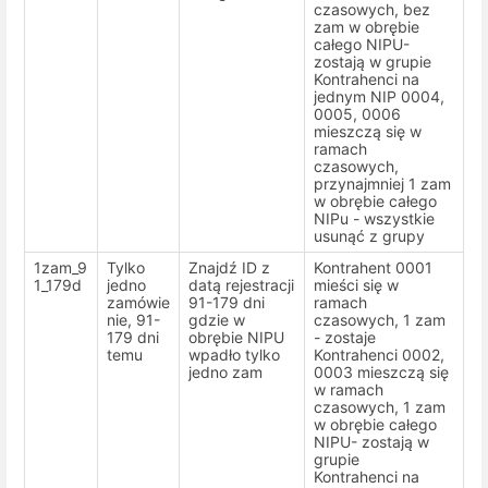
czasowych, bez
zam w obrębie
całego NIPU-
zostają w grupie
Kontrahenci na
jednym NIP 0004,
0005, 0006
mieszczą się w
ramach
czasowych,
przynajmniej 1 zam
w obrębie całego
NIPu - wszystkie
usunąć z grupy
1zam_9
Tylko
Znajdź ID z
Kontrahent 0001
1_179d
jedno
datą rejestracji
mieści się w
zamówie
91-179 dni
ramach
nie, 91-
gdzie w
czasowych, 1 zam
179 dni
obrębie NIPU
- zostaje
temu
wpadło tylko
Kontrahenci 0002,
jedno zam
0003 mieszczą się
w ramach
czasowych, 1 zam
w obrębie całego
NIPU- zostają w
grupie
Kontrahenci na