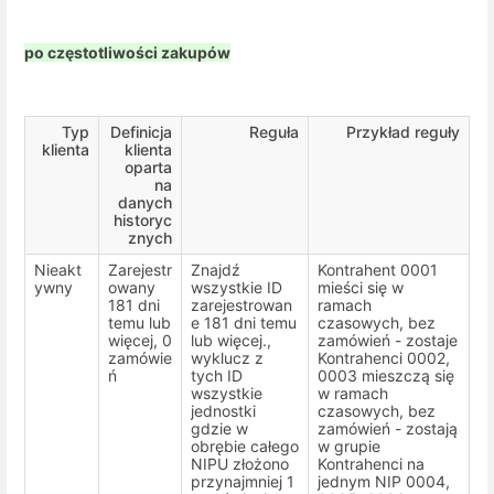
po częstotliwości zakupów
Typ
Definicja
Reguła
Przykład reguły
klienta
klienta
oparta
na
danych
historyc
znych
Nieakt
Zarejestr
Znajdź
Kontrahent 0001
ywny
owany
wszystkie ID
mieści się w
181 dni
zarejestrowan
ramach
temu lub
e 181 dni temu
czasowych, bez
więcej, 0
lub więcej.,
zamówień - zostaje
zamówie
wyklucz z
Kontrahenci 0002,
ń
tych ID
0003 mieszczą się
wszystkie
w ramach
jednostki
czasowych, bez
gdzie w
zamówień - zostają
obrębie całego
w grupie
NIPU złożono
Kontrahenci na
przynajmniej 1
jednym NIP 0004,