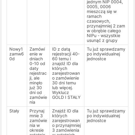
jednym NIP 0004,
0005, 0006
mieszczą się w
ramach
czasowych,
przynajmniej 2 zam
w obrębie całego
NIPu - wszystkie
usunąć z grupy
Nowy1
Zamówi
ID z datą
Tu już sprawdzamy
zamw6
enie w
rejestracji 40-
po indywidualnej
0d
dniach
60 temu i
jednostce
0-10 od
znajdź ID dla
daty
których
rejestrac
zarejestrowan
ji, ale
o zamówienie
minęło
30 dni temu
już 30
lub więcej.
dni od
Wyklucz
zamówie
GOLD I STAŁY
nia
Stały
Przynaj
Znajdź ID dla
Tu już sprawdzamy
mnie 3
których
po indywidualnej
zamówie
zarejestrowan
jednostce
nia w
o przynajmniej
okresie
3 zamówienia
ostatnic
w ostatnich